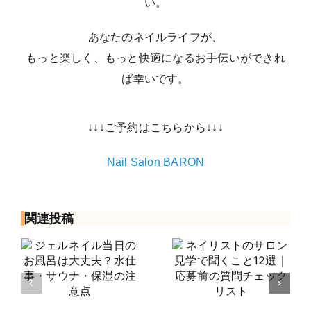
い。
あなたのネイルライフが、
もっと楽しく、もっと快適になるお手伝いができれ
ば幸いです。
↓↓↓ご予約はこちらから↓↓↓
Nail Salon BARON
関連投稿
ル
ネイリストの
ネイリスト求
呂
サロン見学で
人の試用期間
水
聞くこと12選
とは？給与・
｜応募前の質
研修・本採用
注
問チェックリ