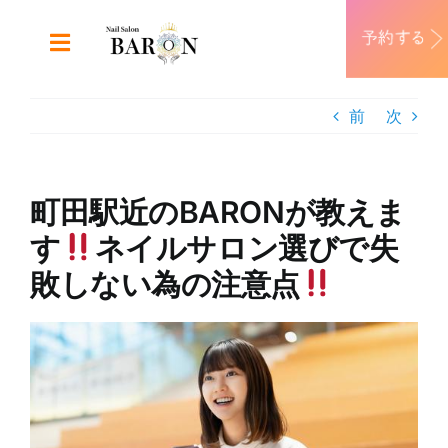
Skip
to
Toggle
content
Navigation
ABOUT
前
次
DESIGN
町田駅近のBARONが教えま
MENU
す
ネイルサロン選びで失
敗しない為の注意点
RECRUIT
View
CONTACT
Larger
Image