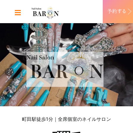
Skip
to
Toggle
content
Navigation
ABOUT
DESIGN
MENU
RECRUIT
CONTACT
町田駅徒歩1分｜全席個室のネイルサロン