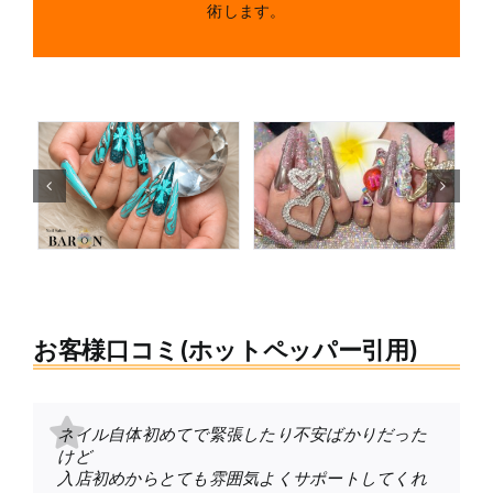
術します。
お客様口コミ(ホットペッパー引用)
ネイル自体初めてで緊張したり不安ばかりだった
元々予約していたネイルサロンが急遽キャンセル
毎回可愛いネイルにしてくれてありがとうござい
初めてのスカルプでドキドキでしたが丁寧な説
ほんとに大満足です！！
東京旅行の勢いで予約したけど大当たりでし
いつもお世話になってます！！！
今回もありがとうございました。
けど
になったのでたまたまホットペッパーで見つけた
ます♪
明、対応ですごく嬉しかったです…(；＿；)！
想像してたよりも可愛かったです
た！！
毎回完璧なネイルでサロンを出た時には良い女に
他店のジェルは1か月経つ前に取れていましたが、
入店初めからとても雰囲気よくサポートしてくれ
こちらのサロンが空いていたのでお願いしまし
本当に技術が凄すぎて他には絶対行けません！！
今回は推しカラーでワインレッドとブラックのラ
2時間あっという前でした
道案内も丁寧にしてくれて、施術中笑いっぱなし
なった気分になれます◎
こちらは1か月以上空いてもしっかりついていて