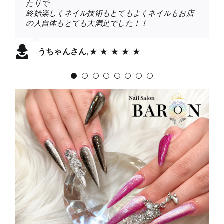
たりで
た。前のお客様が入っていて続けての施術だった
モチもめっちゃいいです♪
メグラにシルバーのパーツをつけて頂いたのです
であっとゆーまに終わりました！
いつも指名で行ってますが仕上がりが完璧なのは
ビックリするくらい今までのは？？？って感じで
終始楽しくネイル技術もとてもよくネイルもお店
のにも関わらずすぐに席の準備をしてくださりご
お話も楽しすぎていつも時間があっという間に終
が可愛すぎてにこにこしてます(；＿；)
パーツもよくわからないこと言っちゃったけど沢
もちろん、話も面白くて楽しい時間を過ごさせて
す。
あおいさん
,
★ ★ ★ ★ ★
の人自体もとても大満足でした！！
案内してくれました。施術部屋は個室になってい
わっちゃうので寂しいです！
スカルプ慣れるまで案外すぐそうです、笑
山持ってきてくれてどれにするか一緒に悩んでく
もらってます。
しっかりついているので伸びてくるとわかるの
たのでありがたかったです。施術してくださった
次回も楽しみにしてます♪♪
またきます！ありがとうございました！
れて助かりました。
個室でアイコス吸えるのもとても嬉しい！
で、
スタッフさんはすごく気さくでフレンドリーにお
ベースの硬化熱いけどその分もちがいいって聞い
予約した時にいつもなんとなく120分かなあと思
定期的に通いたいと思います。
うちゃんさん
,
★ ★ ★ ★ ★
話ししてくださって、ネイルも持ち込み画像その
たから最高！
って予約してますが今回はデザインがシンプルな
いつもありがとうございます♪
ゆーさん
すいまさん
,
★ ★ ★ ★ ★
,
★ ★ ★ ★ ★
まま通り綺麗に仕上げてくださいました。今まで
ギラギラネイルかわいすぎる、近くにあったらリ
ので、と料金を安めにして頂いたり担当さんの気
のネイルサロンでこんなに綺麗なの初めてだった
ピートしたいです、、悲しい、、
遣いが非常に有難いです！！
かーたんさん
,
★ ★ ★ ★ ★
ので終わった後もネイルを見て気分が上がりまし
なによりネイルするのが好き！という担当さんの
た！途中ドリンクのサービスもあってありがたか
心意気が爪を任せる身にとっては安心して託せま
ったです。自分に合うネイルサロン探していたと
す！
万さん
,
★ ★ ★ ★ ★
ころだったので次回からもお願いしようと思いま
いつもありがとうございます。
す！ありがとうございました！
これからも宜しくお願いします！
のんさん
ざわちんさん
,
★ ★ ★ ★ ★
,
★ ★ ★ ★ ★