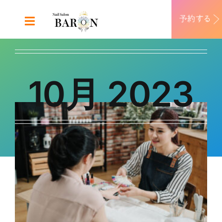
Skip
to
Toggle
content
Navigation
ABOUT
10月 2023
DESIGN
MENU
RECRUIT
CONTACT