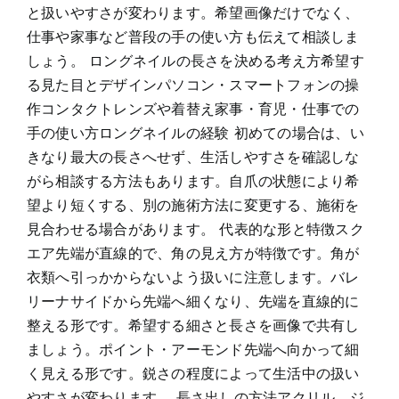
と扱いやすさが変わります。希望画像だけでなく、
仕事や家事など普段の手の使い方も伝えて相談しま
しょう。 ロングネイルの長さを決める考え方希望す
る見た目とデザインパソコン・スマートフォンの操
作コンタクトレンズや着替え家事・育児・仕事での
手の使い方ロングネイルの経験 初めての場合は、い
きなり最大の長さへせず、生活しやすさを確認しな
がら相談する方法もあります。自爪の状態により希
望より短くする、別の施術方法に変更する、施術を
見合わせる場合があります。 代表的な形と特徴スク
エア先端が直線的で、角の見え方が特徴です。角が
衣類へ引っかからないよう扱いに注意します。バレ
リーナサイドから先端へ細くなり、先端を直線的に
整える形です。希望する細さと長さを画像で共有し
ましょう。ポイント・アーモンド先端へ向かって細
く見える形です。鋭さの程度によって生活中の扱い
やすさが変わります。 長さ出しの方法アクリル、ジ