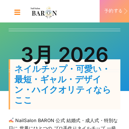
Skip
to
Toggle
content
Navigation
ABOUT
3月 2026
DESIGN
MENU
ネイルチップ・可愛い・
最短・ギャル・デザイ
RECRUIT
ン・ハイクオリティなら
ここ
CONTACT
NailSalon BARON 公式 結婚式・成人式・特別な
日に 世界にひとつの プロ手作りネイルチップ 一級