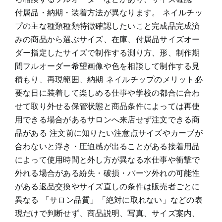
付属品・納期・装着方法が異なります。 ネイルチッ
プの主な種類種類特徴確認したいこと完成品完成済
みの商品から選ぶサイズ、在庫、付属品サイズオー
ダー指定したサイズで制作する測り方、形、制作期
間フルオーダー希望画像や色を相談して制作する見
積もり、再現範囲、納期 ネイルチップのメリット必
要な日に装着して楽しめる仕事や学校の都合に合わ
せて取り外せる保管状態と商品条件によっては再使
用できる場合があるサロンへ来店せず注文できる商
品がある 注文前に知りたい注意点サイズやカーブが
合わないと浮き・圧迫感が出ることがある接着用品
によって使用時間と外し方が異なる水仕事や衝撃で
外れる場合がある紛失・破損・パーツ外れの可能性
がある返品交換やサイズ直しの条件は販売者ごとに
異なる 「サロン品質」「絶対に取れない」などの表
現だけで判断せず、商品説明、写真、サイズ案内、