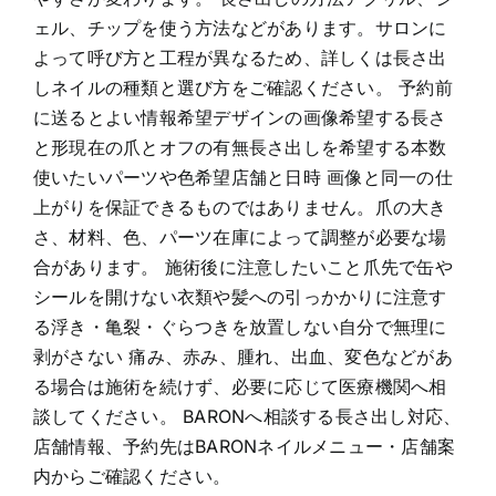
ェル、チップを使う方法などがあります。サロンに
よって呼び方と工程が異なるため、詳しくは長さ出
しネイルの種類と選び方をご確認ください。 予約前
に送るとよい情報希望デザインの画像希望する長さ
と形現在の爪とオフの有無長さ出しを希望する本数
使いたいパーツや色希望店舗と日時 画像と同一の仕
上がりを保証できるものではありません。爪の大き
さ、材料、色、パーツ在庫によって調整が必要な場
合があります。 施術後に注意したいこと爪先で缶や
シールを開けない衣類や髪への引っかかりに注意す
る浮き・亀裂・ぐらつきを放置しない自分で無理に
剥がさない 痛み、赤み、腫れ、出血、変色などがあ
る場合は施術を続けず、必要に応じて医療機関へ相
談してください。 BARONへ相談する長さ出し対応、
店舗情報、予約先はBARONネイルメニュー・店舗案
内からご確認ください。