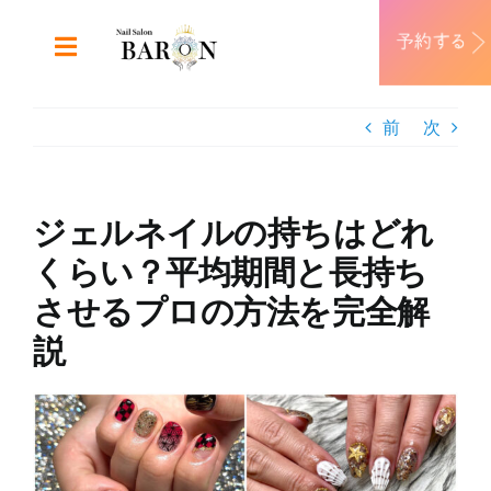
Skip
to
Toggle
content
Navigation
ABOUT
前
次
DESIGN
ジェルネイルの持ちはどれ
MENU
くらい？平均期間と長持ち
させるプロの方法を完全解
RECRUIT
説
CONTACT
View
Larger
Image