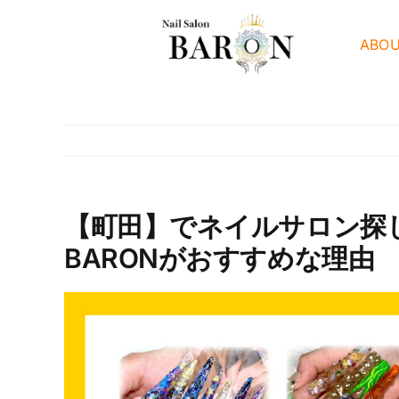
Skip
to
ABO
content
【町田】でネイルサロン探
BARONがおすすめな理由
View
Larger
Image