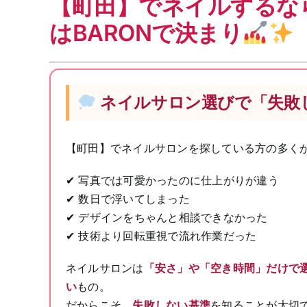
【町田】でネイルするな
はBARONで決まり
ネイルサロン選びで「失敗
【町田】でネイルサロンを探している方の多く
✔ 写真では可愛かったのに仕上がりが違う
✔ 数日で浮いてしまった
✔ デザインをちゃんと相談できなかった
✔ 技術より回転重視で流れ作業だった
ネイルサロンは
「安さ」や「空き時間」だけで
い
もの。
だからこそ、
失敗しない基準
を知ることが大切