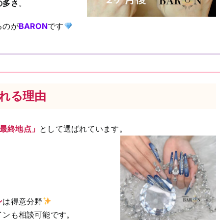
の多さ
。
るのが
BARON
です
される理由
最終地点」
として選ばれています。
ン
は得意分野
インも相談可能です。