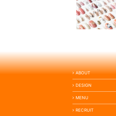
ネイルチップ
わ
ネイル
の付け方・外
な
とは？
し方｜使用前
い
選び方
の準備と安全
と
ットと
に楽しむポイ
き
を解
ント
は？
測
り
方・
削
り
方・
ABOUT
選
び
DESIGN
方
を
MENU
解
説
RECRUIT