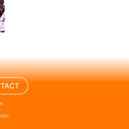
TACT
mn
olicy