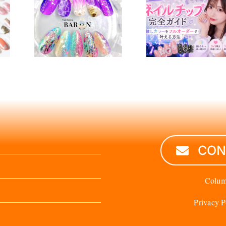
チップ
ブのネイルチ
種類・
ップ完全ガイ
・メリ
ド｜推しカラ
注意点
ーをフルオー
説
ダーで叶える
方法
CON
Colu
Privacy P