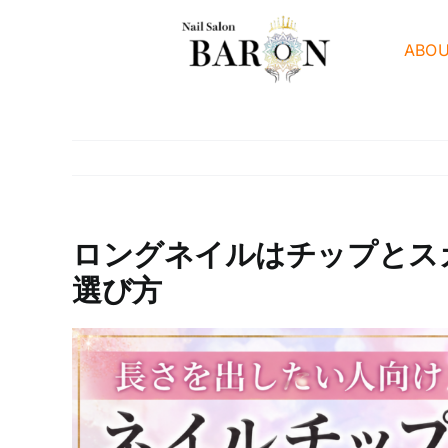
Skip
to
ABO
content
ロングネイルはチップとス
選び方
View
Larger
Image