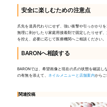
安全に楽しむための注意点
爪先を道具代わりにせず、強い衝撃や引っかかりを
無理に剥がしたり家庭用接着剤で固定したりせず、
を控え、必要に応じて医療機関へご相談ください。
ネ
イ
BARONへ相談する
ル
チ
ッ
BARONでは、希望画像と現在の爪の状態を確認
プ
の
の有無を添えて、
ネイルメニューと店舗案内
からご
サ
イ
ズ
関連投稿
が
合