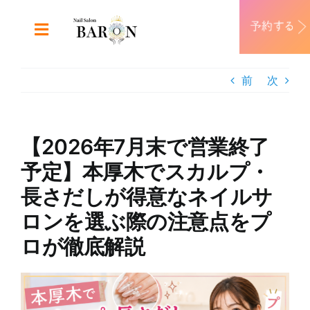
Skip
to
Toggle
content
Navigation
ABOUT
前
次
DESIGN
【2026年7月末で営業終了
MENU
予定】本厚木でスカルプ・
長さだしが得意なネイルサ
RECRUIT
ロンを選ぶ際の注意点をプ
ロが徹底解説
CONTACT
View
Larger