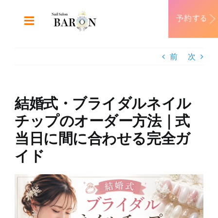
Skip
to
Toggle
content
Navigation
ABOUT
前
次
DESIGN
結婚式・ブライダルネイル
MENU
チップのオーダー方法｜式
当日に間に合わせる完全ガ
RECRUIT
イド
CONTACT
View
Larger
Image