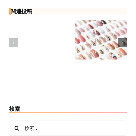
イ
ズ
関連投稿
が
合
ネイルチップ
わ
ネイルチップ
の付け方・外
な
とは？種類・
し方｜使用前
い
選び方・メリ
の準備と安全
と
ットと注意点
に楽しむポイ
き
を解説
ント
は？
測
り
方・
削
り
検索
方・
選
び
検
方
索