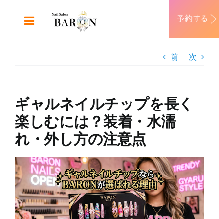
Skip
to
Toggle
content
Navigation
ABOUT
前
次
DESIGN
ギャルネイルチップを長く
MENU
楽しむには？装着・水濡
れ・外し方の注意点
RECRUIT
View
CONTACT
Larger
Image