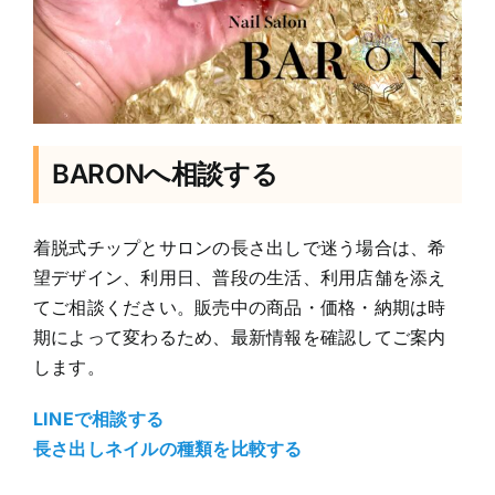
BARONへ相談する
着脱式チップとサロンの長さ出しで迷う場合は、希
望デザイン、利用日、普段の生活、利用店舗を添え
ネ
てご相談ください。販売中の商品・価格・納期は時
イ
ル
期によって変わるため、最新情報を確認してご案内
チ
します。
ッ
プ
LINEで相談する
の
長さ出しネイルの種類を比較する
サ