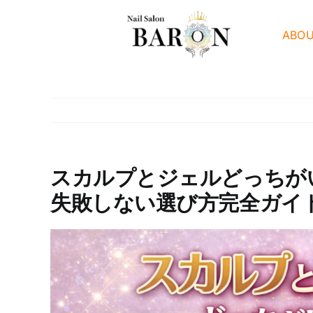
Skip
to
ABO
content
スカルプとジェルどっちが
失敗しない選び方完全ガイ
View
Larger
Image