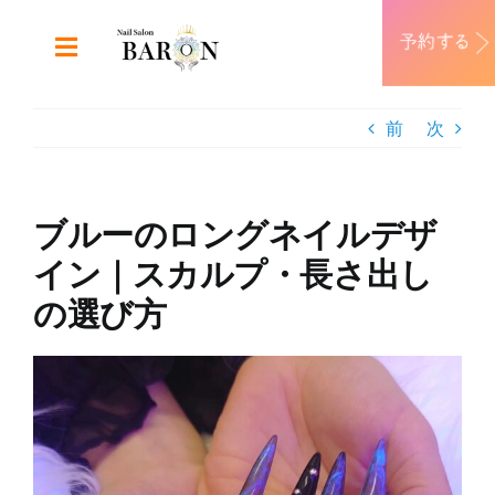
Skip
to
Toggle
content
Navigation
ABOUT
前
次
DESIGN
ブルーのロングネイルデザ
MENU
イン｜スカルプ・長さ出し
の選び方
RECRUIT
View
CONTACT
Larger
Image