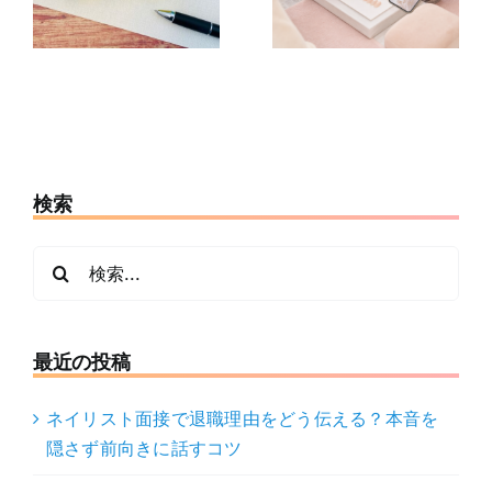
隠
くても大丈
不安な人の応
に
夫？予約から
募前チェック7
当日の流れ
項目
検索
検
索
…
最近の投稿
ネイリスト面接で退職理由をどう伝える？本音を
隠さず前向きに話すコツ