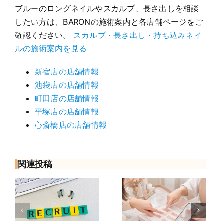
ブルーのロングネイルやスカルプ、長さ出しを相談
したい方は、BARONの施術案内と各店舗ページをご
確認ください。
スカルプ・長さ出し・持ち込みネイ
ルの施術案内を見る
新宿店の店舗情報
池袋店の店舗情報
町田店の店舗情報
平塚店の店舗情報
心斎橋店の店舗情報
関連投稿
面
初めてのネイ
ネイリストへ
由
ルサロンで何
の転職は何歳
も決まってな
まで？年齢が