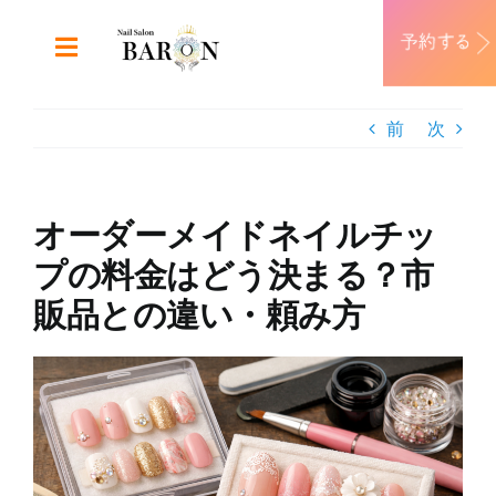
Skip
to
Toggle
content
Navigation
ABOUT
前
次
DESIGN
オーダーメイドネイルチッ
MENU
プの料金はどう決まる？市
販品との違い・頼み方
RECRUIT
View
CONTACT
Larger
Image