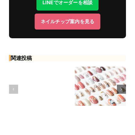
LINEでオーダーを相談
ル
チ
ッ
ネイルチップ案内を見る
プ
の
サ
イ
ズ
関連投稿
が
合
ネイルチップ
わ
ネイルチップ
の付け方・外
な
とは？種類・
し方｜使用前
い
選び方・メリ
の準備と安全
と
ットと注意点
に楽しむポイ
き
を解説
ント
は？
測
り
方・