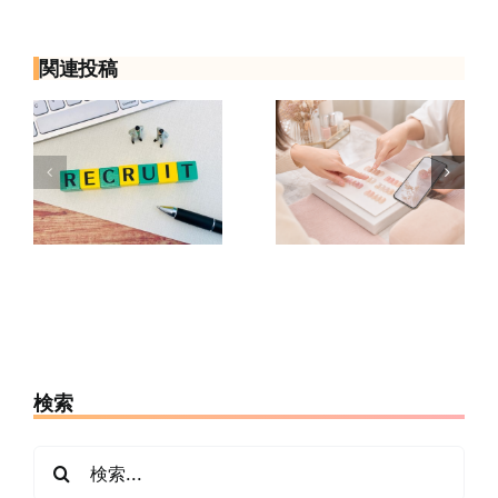
関連投稿
面
初めてのネイ
ネイリストへ
由
ルサロンで何
の転職は何歳
も決まってな
まで？年齢が
隠
くても大丈
不安な人の応
に
夫？予約から
募前チェック7
当日の流れ
項目
検索
検
索