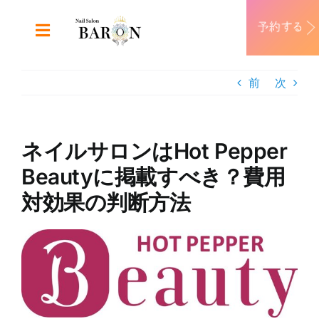
Skip
to
Toggle
content
Navigation
ABOUT
前
次
DESIGN
ネイルサロンはHot Pepper
MENU
Beautyに掲載すべき？費用
対効果の判断方法
RECRUIT
View
CONTACT
Larger
Image