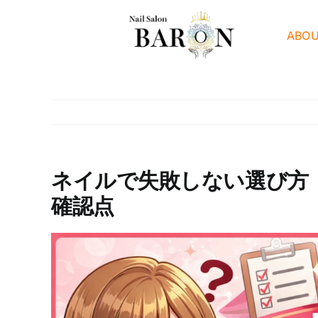
Skip
to
ABO
content
ネイルで失敗しない選び方
確認点
View
Larger
Image