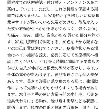
間程度での状態確認・付け替え・メンテナンスをご
案内しています。ただし、これは持続を保証する期
間ではありません。 目安を待たず相談したい状態根
元やサイドが浮いている先端が欠けた、亀裂が入っ
た髪や衣類が引っかかる爪がぐらつく、強くぶつけ
た痛み、赤み、腫れ、変色がある 浮いた部分を剥が
す、家庭用接着剤で固定する、変色を上から隠すな
どの自己処置は避けてください。皮膚症状がある場
合はネイル施術を控え、必要に応じて医療機関へ相
談してください。 付け替え時期に関係する要素爪の
伸び方自爪が伸びると根元の隙間が広がり、ネイル
全体の重心が変わります。伸びる速さには個人差が
あります。長さと形長い爪や角のある形は、生活動
作によって先端へ力がかかりやすくなる場合があり
ます。水仕事と手の使い方長時間の水仕事、爪先を
道具代わりにする動作、繰り返す衝撃なども状態に
関係します。現在の自爪と施術内容亀裂、薄さ、以