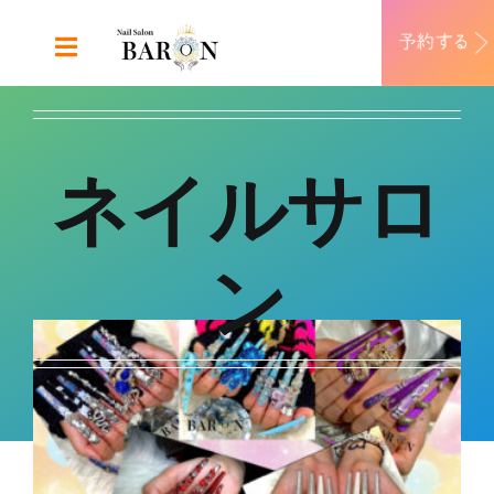
Skip
to
Toggle
content
Navigation
ABOUT
ネイルサロ
DESIGN
MENU
ン
RECRUIT
CONTACT