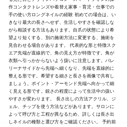
作コンタクトレンズや着替え家事・育児・仕事での
手の使い方ロングネイルの経験 初めての場合は、い
きなり最大の長さへせず、生活しやすさを確認しな
がら相談する方法もあります。自爪の状態により希
望より短くする、別の施術方法に変更する、施術を
見合わせる場合があります。 代表的な形と特徴スク
エア先端が直線的で、角の見え方が特徴です。角が
衣類へ引っかからないよう扱いに注意します。バレ
リーナサイドから先端へ細くなり、先端を直線的に
整える形です。希望する細さと長さを画像で共有し
ましょう。ポイント・アーモンド先端へ向かって細
く見える形です。鋭さの程度によって生活中の扱い
やすさが変わります。 長さ出しの方法アクリル、ジ
ェル、チップを使う方法などがあります。サロンに
よって呼び方と工程が異なるため、詳しくは長さ出
しネイルの種類と選び方をご確認ください。 予約前