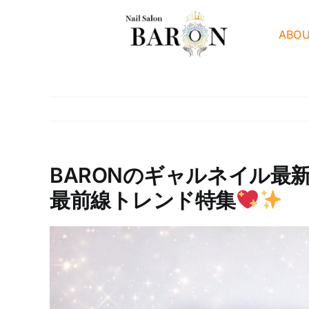
Skip
to
ABO
content
BARONのギャルネイル最
最前線トレンド特集
View
Larger
Image