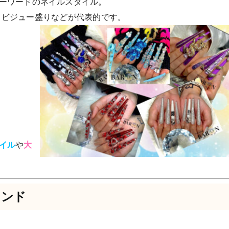
ーワードのネイルスタイル。
、ビジュー盛りなどが代表的です。
イル
や
大
レンド