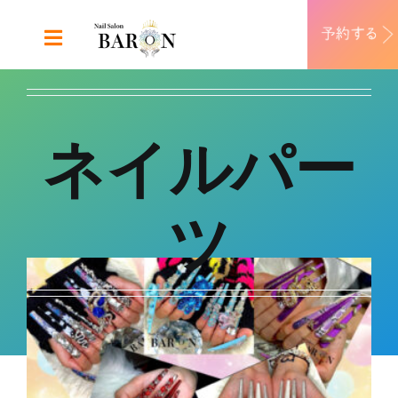
Skip
to
Toggle
content
Navigation
ABOUT
ネイルパー
DESIGN
MENU
ツ
RECRUIT
CONTACT