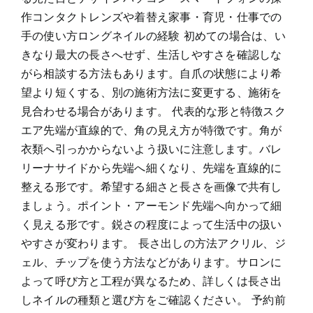
作コンタクトレンズや着替え家事・育児・仕事での
手の使い方ロングネイルの経験 初めての場合は、い
きなり最大の長さへせず、生活しやすさを確認しな
がら相談する方法もあります。自爪の状態により希
望より短くする、別の施術方法に変更する、施術を
見合わせる場合があります。 代表的な形と特徴スク
エア先端が直線的で、角の見え方が特徴です。角が
衣類へ引っかからないよう扱いに注意します。バレ
リーナサイドから先端へ細くなり、先端を直線的に
整える形です。希望する細さと長さを画像で共有し
ましょう。ポイント・アーモンド先端へ向かって細
く見える形です。鋭さの程度によって生活中の扱い
やすさが変わります。 長さ出しの方法アクリル、ジ
ェル、チップを使う方法などがあります。サロンに
よって呼び方と工程が異なるため、詳しくは長さ出
しネイルの種類と選び方をご確認ください。 予約前