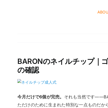
Skip
to
ABO
content
BARONのネイルチップ｜
の確認
View
Larger
Image
今月だけで6個が完売。
それも当然です——B
ただけのために生まれた特別な一点ものだか