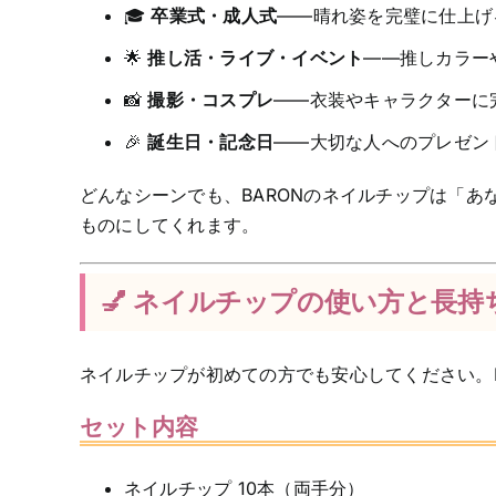
🎓
卒業式・成人式
——晴れ姿を完璧に仕上げ
🌟
推し活・ライブ・イベント
——推しカラー
📸
撮影・コスプレ
——衣装やキャラクターに
🎉
誕生日・記念日
——大切な人へのプレゼン
どんなシーンでも、BARONのネイルチップは「
ものにしてくれます。
💅 ネイルチップの使い方と長持
ネイルチップが初めての方でも安心してください。
セット内容
ネイルチップ 10本（両手分）