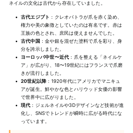
ネイルの文化は古代から存在していました。
古代エジプト
：クレオパトラが爪を赤く染め、
権力や美の象徴としていたのは有名です。赤は
王族の色とされ、庶民は使えませんでした。
古代中国
：金や銀を混ぜた塗料で爪を彩り、身
分を誇示しました。
ヨーロッパ中世〜近代
：爪を整える「ネイルケ
ア」が広がり、18〜19世紀にはフランスで爪磨
きが流行しました。
20世紀以降
：1920年代にアメリカでマニキュ
アが誕生。鮮やかな色とハリウッド女優の影響
で世界中に広がりました。
現代
：ジェルネイルや3Dデザインなど技術が進
化し、SNSでトレンドが瞬時に広がる時代にな
っています。