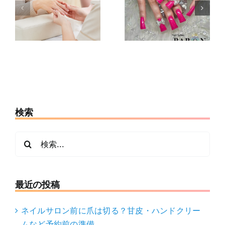
ちさせるに
ハ
は大丈夫？水
は？引っかか
ム
仕事・サウ
り・取れかけ
の
ナ・保湿の注
たときの対処
意点
法
検索
検
索
…
最近の投稿
ネイルサロン前に爪は切る？甘皮・ハンドクリー
ムなど予約前の準備