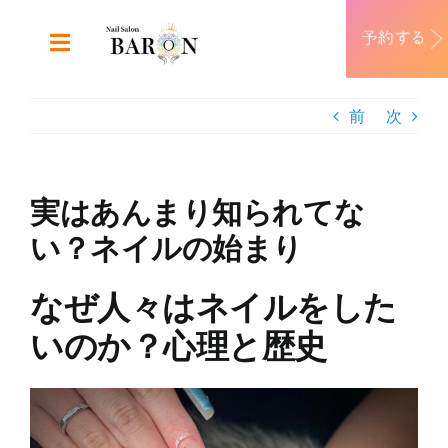
Skip
to
Toggle
content
Navigation
ABOUT
前
次
DESIGN
実はあんまり知られてな
MENU
い？ネイルの始まり
RECRUIT
なぜ人々はネイルをした
いのか？心理と歴史
CONTACT