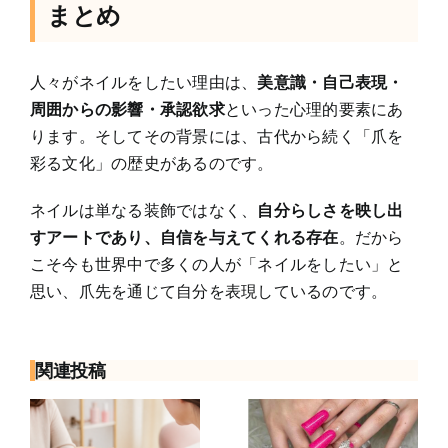
まとめ
人々がネイルをしたい理由は、
美意識・自己表現・
周囲からの影響・承認欲求
といった心理的要素にあ
ります。そしてその背景には、古代から続く「爪を
彩る文化」の歴史があるのです。
ネイルは単なる装飾ではなく、
自分らしさを映し出
すアートであり、自信を与えてくれる存在
。だから
こそ今も世界中で多くの人が「ネイルをしたい」と
思い、爪先を通じて自分を表現しているのです。
関連投稿
大きいネイル
ン
ジェルネイル
パーツを長持
当日のお風呂