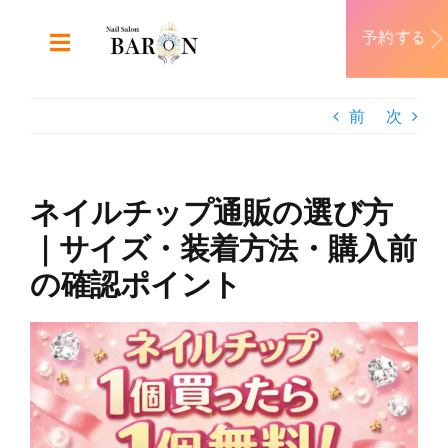
Skip
to
Toggle
content
Navigation
ABOUT
前
次
DESIGN
ネイルチップ通販の選び方
MENU
｜サイズ・装着方法・購入前
の確認ポイント
RECRUIT
View
CONTACT
Larger
Image