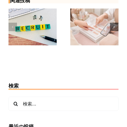
関連投稿
面
初めてのネイ
ネイリストへ
由
ルサロンで何
の転職は何歳
も決まってな
まで？年齢が
隠
くても大丈
不安な人の応
に
夫？予約から
募前チェック7
当日の流れ
項目
検索
検
索
…
最近の投稿