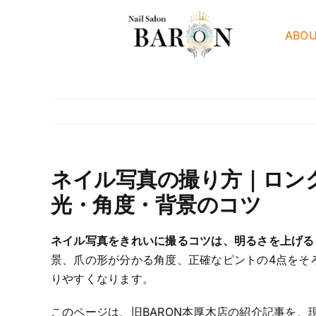
Skip
to
ABO
content
ネイル写真の撮り方｜ロン
光・角度・背景のコツ
ネイル写真をきれいに撮るコツは、明るさを上げる
景、爪の形が分かる角度、正確なピントの4点をそ
りやすくなります。
このページは、旧BARON本厚木店の紹介記事を