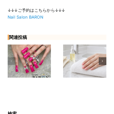
↓↓↓ご予約はこちらから↓↓↓
Nail Salon BARON
関連投稿
ル
ジェルネイル
ネイリストの
持
当日のお風呂
サロン見学で
は大丈夫？水
聞くこと12選
か
仕事・サウ
｜応募前の質
け
ナ・保湿の注
問チェックリ
処
意点
スト
検索