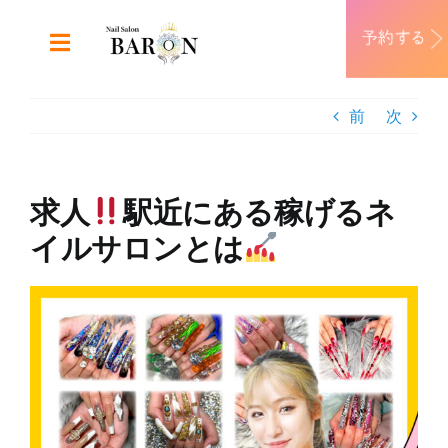
Skip
to
Toggle
content
Navigation
ABOUT
前
次
DESIGN
求人
駅近にある稼げるネ
MENU
イルサロンとは
RECRUIT
View
Larger
CONTACT
Image