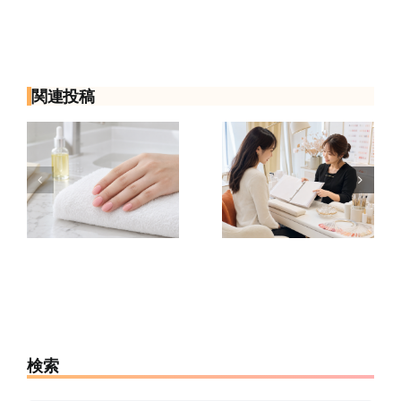
関連投稿
ル
ネイリストの
ネイリスト求
呂
サロン見学で
人の試用期間
水
聞くこと12選
とは？給与・
｜応募前の質
研修・本採用
注
問チェックリ
前に確認した
スト
いこと
検索