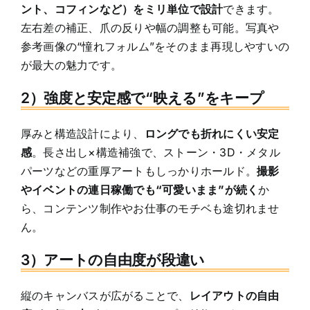
ント、コフィンなど）をミリ単位で設計
できます。
左右差の補正、爪の反りや幅の調整も可能。写真や
参考画像の“憧れフォルム”をそのまま再現しやすいの
が最大の魅力です。
2）強度と安定感で“映える”をキープ
厚みと構造設計により、
ロングでも折れにくい安定
感
。長さ出し×構造補強で、ストーン・3D・メタル
パーツなどの重厚アートもしっかりホールド。
撮影
やイベントの連日稼働でも“可愛いまま”が続く
か
ら、コンテンツ制作やお仕事のモチベも途切れませ
ん。
3）アートの自由度が段違い
縦のキャンバスが広がることで、
レイアウトの自由