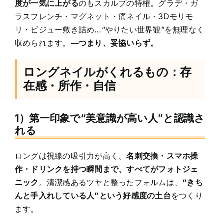
度が一気に上がる
のもスカルプの特権。グラデ・ガ
ラスフレンチ・マグネット・痛ネイル・3Dモリモ
リ・ビジュー敷き詰め…“やりたい世界観”を無理なく
収められます。
—つまり、妥協いらず。
ロングネイルがくれるもの：存
在感・所作・自信
1）第一印象で“美意識が高い人”と認識さ
れる
ロングは視線の吸引力が高く、
名刺交換・スマホ操
作・ドリンクを持つ瞬間まで、すべてがフォトジェ
ニック
。清潔感あるツヤと整ったフォルムは、
“きち
んと手入れしている人”という好感度の土台
をつくり
ます。