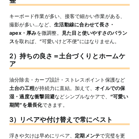
整
キーボード作業が多い、接客で細かい作業がある、
撮影が多い…など、
生活動線に合わせて長さ・
apex・厚み
を微調整。
見た目と使いやすさのバラン
ス
を取れば、“可愛いけど不便”にはなりません。
2）持ちの良さ＝土台づくりとホームケ
ア
油分除去・カーブ設計・ストレスポイント保護など
土台の工程
が持続力に直結。加えて、
オイルでの保
湿・過度な衝撃回避
などシンプルなケアで、
“可愛い
期間”を最長化
できます。
3）リペアや付け替えで常にベスト
浮きや欠けは早めにリペア、
定期メンテ
で完璧を更