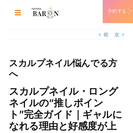
Skip
to
Toggle
content
Navigation
ABOUT
前
次
DESIGN
スカルプネイル悩んでる方
MENU
へ
RECRUIT
スカルプネイル・ロング
ネイルの“推しポイン
CONTACT
ト”完全ガイド｜ギャルに
なれる理由と好感度が上