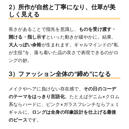
2）所作が自然と丁寧になり、仕草が美
しく見える
長さがあることで指先を意識し、
ものを受け渡す・
開ける・指し示す
といった動きが緩やかに。結果、
大人っぽい余裕
が生まれます。ギャルマインドの“私
が主役”を、落ち着いた品の良さで表現できるのがロ
ングの妙。
3）ファッション全体の“締め”になる
メイクやヘアに負けない存在感で、
その日のコーデ
のテーマをはっきり言語化
。たとえばデニム×クロム
系ならハードに、ピンク×ガラスフレンチならフェミ
ギャルに。
ロングは全身の印象設計を仕上げる最後
のピース
です。