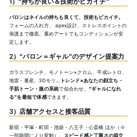
1）“持ちが良い＆技術がピカイチ”
バロンはネイルの持ちも良くて、技術もピカイチ。
フォームの入れ方、 apex設計、ストレスポイントの
保護まで徹底。重めアートでもコンディションが安
定します。
2）“バロン＝ギャル”のデザイン提案力
ガラスフレンチ、モノトーン×クロム、平成レトロ、
地雷・量産、3Dモリ…
トレンド×あなたの顔立ち・
手肌トーン・服の系統
で似合わせ。
“ギャルになれ
る”を最短で体感
できます。
3）店舗アクセスと接客品質
新宿・平塚・町田・池袋・八王子・心斎橋 ほか（※
一部期間により変動）。
スピード感と丁寧さの両立