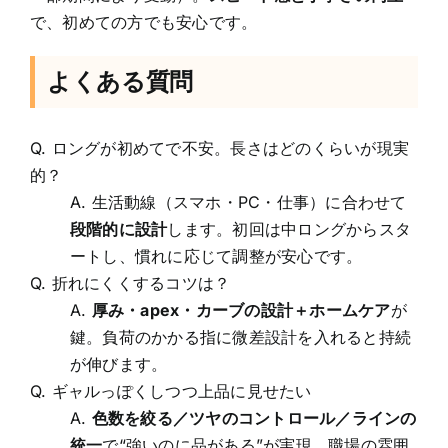
で、初めての方でも安心です。
よくある質問
Q. ロングが初めてで不安。長さはどのくらいが現実
的？
A. 生活動線（スマホ・PC・仕事）に合わせて
段階的に設計
します。初回は中ロングからスタ
ートし、慣れに応じて調整が安心です。
Q. 折れにくくするコツは？
A.
厚み・apex・カーブの設計＋ホームケア
が
鍵。負荷のかかる指に微差設計を入れると持続
が伸びます。
Q. ギャルっぽくしつつ上品に見せたい
A.
色数を絞る／ツヤのコントロール／ラインの
統一
で“強いのに品がある”が実現。職場の雰囲