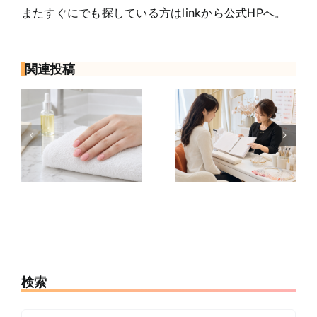
またすぐにでも探している方はlinkから公式HPへ。
関連投稿
ル
ネイリストの
ネイリスト求
呂
サロン見学で
人の試用期間
水
聞くこと12選
とは？給与・
｜応募前の質
研修・本採用
注
問チェックリ
前に確認した
スト
いこと
検索