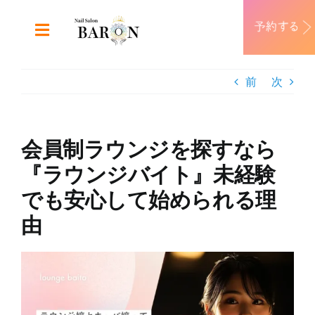
Skip
to
Toggle
content
Navigation
ABOUT
前
次
DESIGN
会員制ラウンジを探すなら
MENU
『ラウンジバイト』未経験
でも安心して始められる理
RECRUIT
由
CONTACT
View
Larger
Image