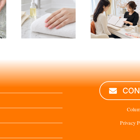
ネイル
ネイリストの
お風呂
サロン見学で
夫？水
聞くこと12選
サウ
｜応募前の質
湿の注
問チェックリ
点
スト
CON
Colu
Privacy P