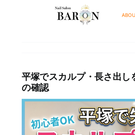
Skip
to
ABO
content
平塚でスカルプ・長さ出し
の確認
View
Larger
Image