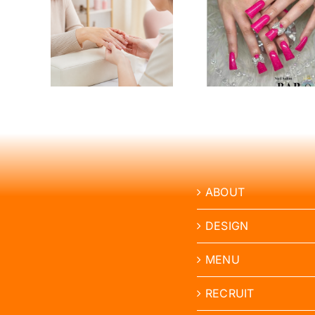
大きいネイル
サロン
ジェル
パーツを長持
は切
当日の
ちさせるに
皮・ハ
は大丈
は？引っかか
リーム
仕事・
り・取れかけ
約前の
ナ・保
たときの対処
備
意
法
ABOUT
DESIGN
MENU
RECRUIT