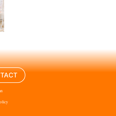
TACT
mn
olicy