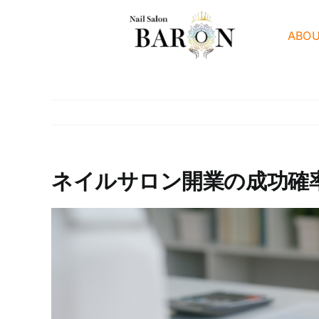
Skip
to
ABO
content
ネイルサロン開業の成功確
View
Larger
Image