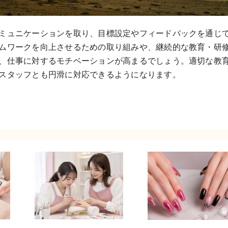
ミュニケーションを取り、目標設定やフィードバックを通じ
ムワークを向上させるための取り組みや、継続的な教育・研
、仕事に対するモチベーションが高まるでしょう。適切な教
スタッフとも円滑に対応できるようになります。
ストへ
アシンメトリ
は何歳
ーネイルと
年齢が
は？左右違う
人の応
デザインをお
ック7
しゃれにまと
目
める7つのコツ