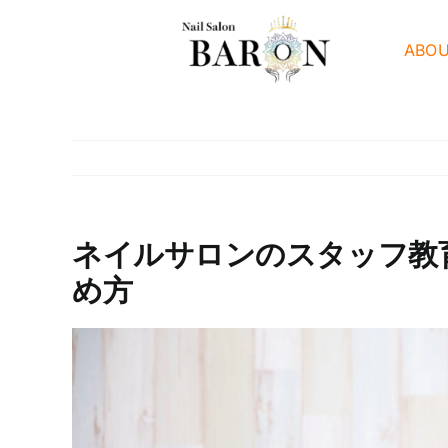
Skip
to
ABO
content
ネイルサロンのスタッフ教
め方
View
Larger
Image