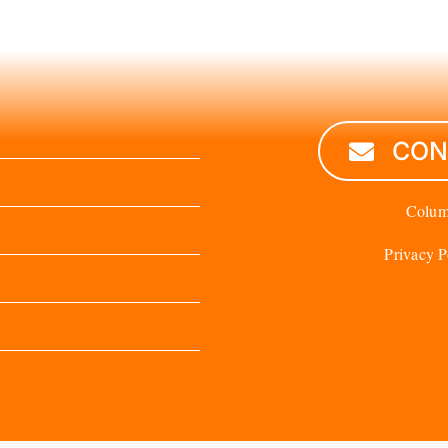
CON
Colu
Privacy P