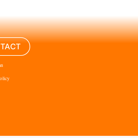
TACT
mn
olicy