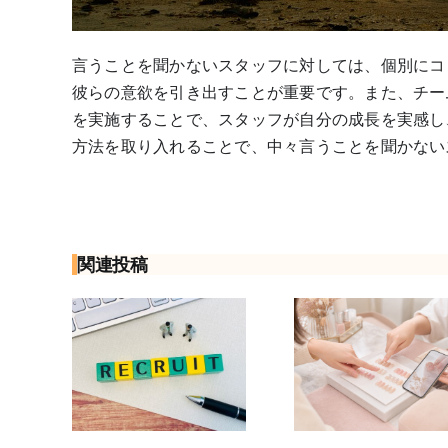
言うことを聞かないスタッフに対しては、個別にコ
彼らの意欲を引き出すことが重要です。また、チー
を実施することで、スタッフが自分の成長を実感し
方法を取り入れることで、中々言うことを聞かない
関連投稿
スト面
初めてのネイ
ネイリ
職理由
ルサロンで何
の転職
伝え
も決まってな
まで？
音を隠
くても大丈
不安な
向きに
夫？予約から
募前チェ
コツ
当日の流れ
項