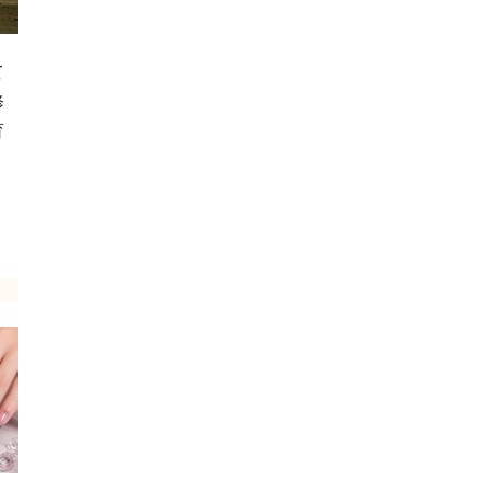
て
修
育