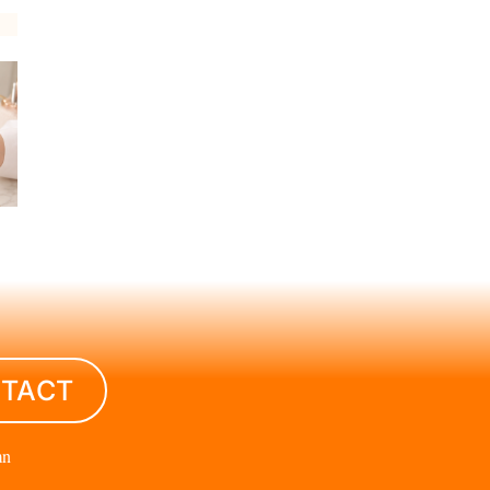
TACT
mn