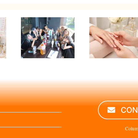
スト求
爪に亀裂・ひ
用期間
び割れが入っ
給与・
たら？ネイル
本採用
補強の目安と
認した
予約前の注意
と
点
CON
Colu