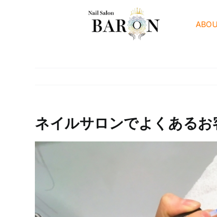
Skip
to
ABO
content
ネイルサロンでよくあるお
View
Larger
Image