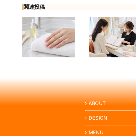
関連投稿
ネイル
ネイリストの
ネイリ
お風呂
サロン見学で
人の試
夫？水
聞くこと12選
とは？
サウ
｜応募前の質
研修・
湿の注
問チェックリ
前に確
点
スト
いこ
ABOUT
DESIGN
MENU