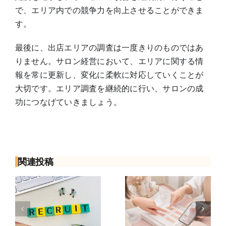
で、エリア内での競争力を向上させることができま
す。
最後に、出店エリアの調査は一度きりのものではあ
りません。サロン経営において、エリアに関する情
報を常に更新し、変化に柔軟に対応していくことが
大切です。エリア調査を継続的に行い、サロンの成
功につなげていきましょう。
関連投稿
面
初めてのネイ
ネイリストへ
由
ルサロンで何
の転職は何歳
も決まってな
まで？年齢が
隠
くても大丈
不安な人の応