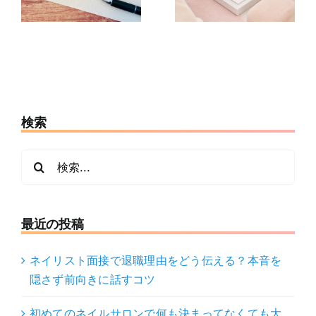
に
夫？予約から
募前チェック7
当日の流れ
項目
検索
検
索
…
最近の投稿
ネイリスト面接で退職理由をどう伝える？本音を
隠さず前向きに話すコツ
初めてのネイルサロンで何も決まってなくても大