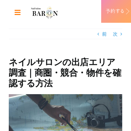
Skip
to
Toggle
content
Navigation
ABOUT
前
次
DESIGN
ネイルサロンの出店エリア
MENU
調査｜商圏・競合・物件を確
認する方法
RECRUIT
View
CONTACT
Larger
Image